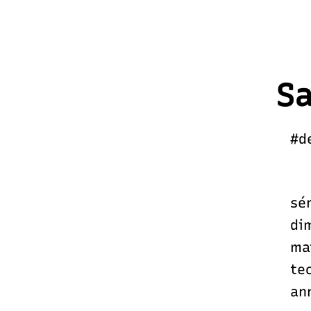
Sa
#d
sér
di
ma
te
an