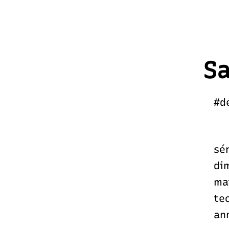
Sa
#d
sér
di
ma
te
an