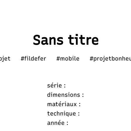
Sans titre
bjet
#fildefer
#mobile
#projetbonhe
série :
dimensions :
matériaux :
technique :
année :